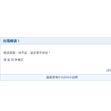
出现错误！
错误原因：对不起，该文章不存在！
请
返 回
并修正
[
关
版权所有©
m2n4小说网