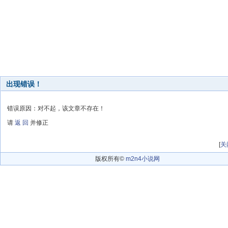
出现错误！
错误原因：对不起，该文章不存在！
请
返 回
并修正
[
关
版权所有©
m2n4小说网