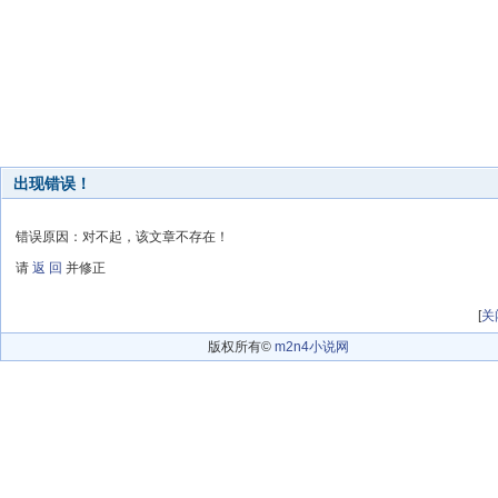
出现错误！
错误原因：对不起，该文章不存在！
请
返 回
并修正
[
关
版权所有©
m2n4小说网