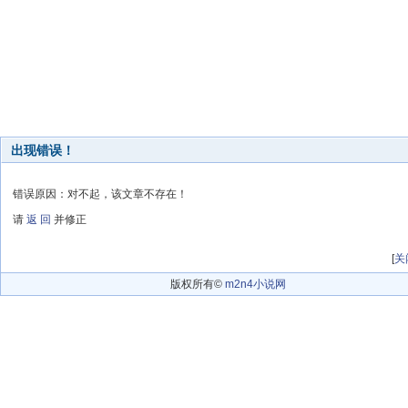
出现错误！
错误原因：对不起，该文章不存在！
请
返 回
并修正
[
关
版权所有©
m2n4小说网