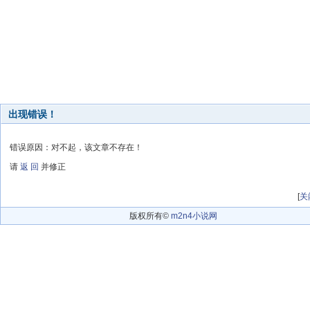
出现错误！
错误原因：对不起，该文章不存在！
请
返 回
并修正
[
关
版权所有©
m2n4小说网