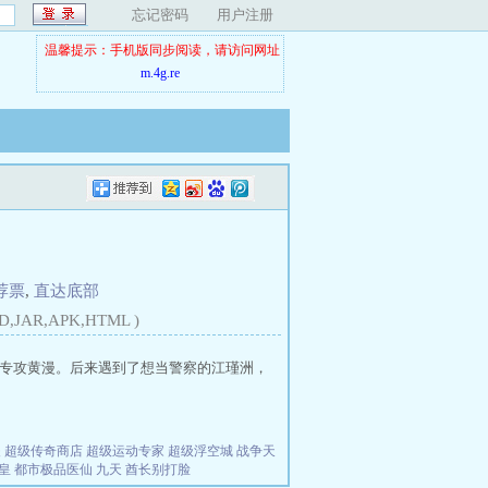
忘记密码
用户注册
温馨提示：手机版同步阅读，请访问网址
m.4g.re
荐票
,
直达底部
D,JAR,APK,HTML )
，专攻黄漫。后来遇到了想当警察的江瑾洲，
夫
超级传奇商店
超级运动专家
超级浮空城
战争天
皇
都市极品医仙
九天
酋长别打脸