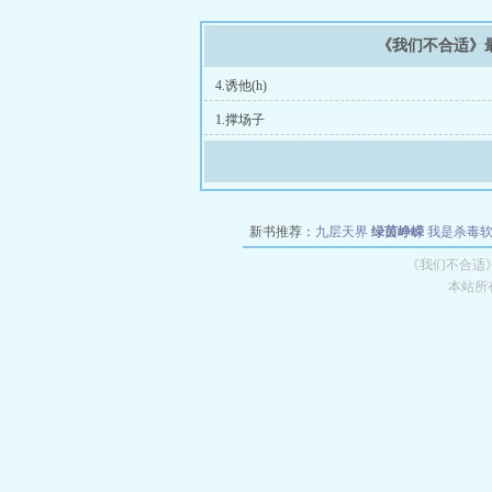
《我们不合适》
4.诱他(h)
1.撑场子
新书推荐：
九层天界
绿茵峥嵘
我是杀毒
空城
战争天堂
混元道纪
教练万岁
都市全
《我们不合适
本站所