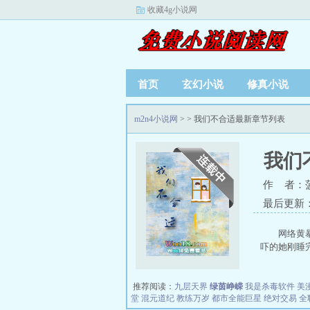
收藏4g小说网
首页
玄幻小说
修真小说
m2n4小说网
>
> 我们不合适最新章节列表
我们
作 者：
最后更新：20
网络黄
吓的她刚睡完
推荐阅读：
九层天界
绿茵峥嵘
我是杀毒软件
美
堂
混元道纪
教练万岁
都市全能巨星
绝对交易
全