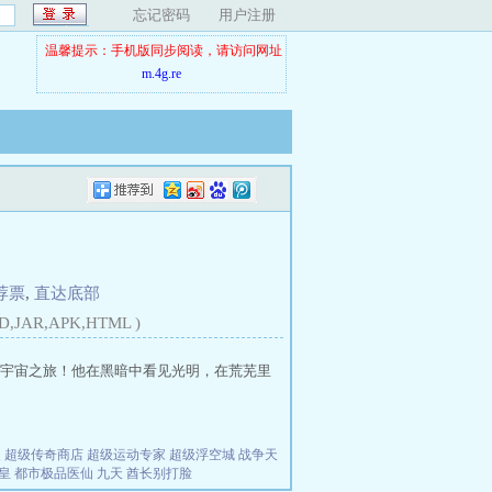
忘记密码
用户注册
温馨提示：手机版同步阅读，请访问网址
m.4g.re
荐票
,
直达底部
D,JAR,APK,HTML )
宇宙之旅！他在黑暗中看见光明，在荒芜里
夫
超级传奇商店
超级运动专家
超级浮空城
战争天
皇
都市极品医仙
九天
酋长别打脸