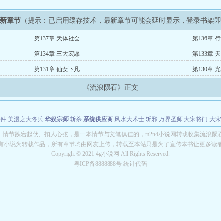
最新章节
（提示：已启用缓存技术，最新章节可能会延时显示，登录书架
第137章 天体社会
第136章 
第134章 三大宏愿
第133章 
第131章 仙女下凡
第130章 
《流浪陨石》正文
软件
美漫之大冬兵
华娱宗师
斩杀
系统供应商
风水大术士
斩邪
万界圣师
大宋将门
大宋
能巨星
绝对交易
全职武神
位面复制大师
华娱特效大亨
原始大厨王
怪物聊天群
某美漫
》情节跌宕起伏、扣人心弦，是一本情节与文笔俱佳的，m2n4小说网转载收集流浪陨
有小说为转载作品，所有章节均由网友上传，转载至本站只是为了宣传本书让更多读
长别打脸
Copyright © 2021 4g小说网 All Rights Reserved.
粤ICP备8888888号 统计代码