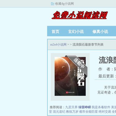
收藏4g小说网
首页
玄幻小说
修真小说
m2n4小说网
>
> 流浪陨石最新章节列表
流浪
作 者：
最后更新：20
关于流
见证奇迹，在
推荐阅读：
九层天界
绿茵峥嵘
我是杀毒软件
美
堂
混元道纪
教练万岁
都市全能巨星
绝对交易
全