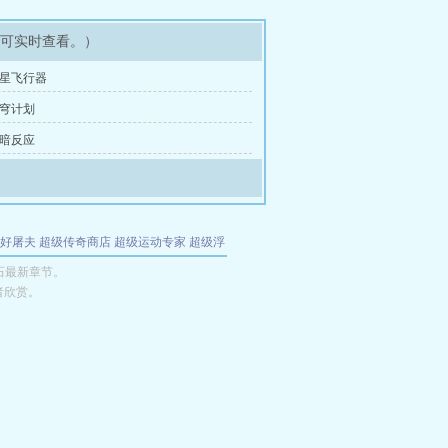
即可实时查看。）
行星飞行器
天穹计划
光暗反应
好屠夫
超级传奇商店
超级运动专家
超级浮
的特工
我夺舍了魔皇
都市极品医仙
九天
酋
石最新章节。
者欣赏。