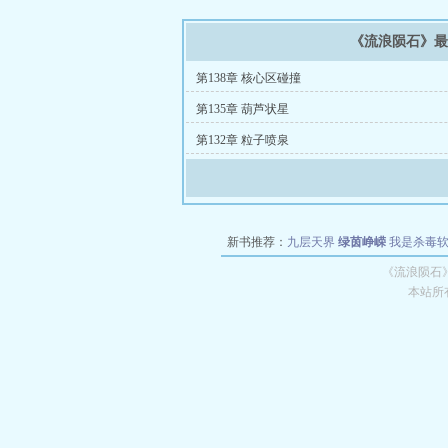
《流浪陨石》
第138章 核心区碰撞
第135章 葫芦状星
第132章 粒子喷泉
新书推荐：
九层天界
绿茵峥嵘
我是杀毒
空城
战争天堂
混元道纪
教练万岁
都市全
《流浪陨石
本站所