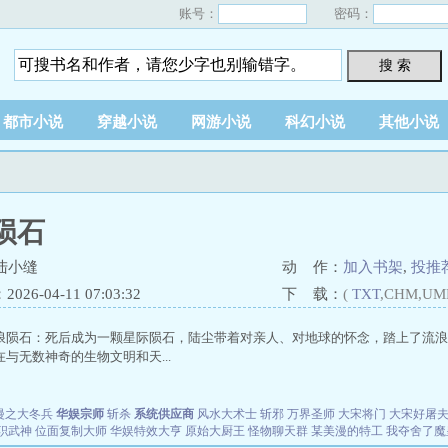
账号：
密码：
搜 索
都市小说
穿越小说
网游小说
科幻小说
其他小说
陨石
陆小缝
动 作：
加入书架
,
投推
26-04-11 07:03:32
下 载：
(
TXT
,CHM,UM
浪陨石：死后成为一颗星际陨石，陆尘带着对亲人、对地球的怀念，踏上了流浪
与无数神奇的生物文明和天...
漫之大冬兵
华娱宗师
斩杀
系统供应商
风水大术士
斩邪
万界圣师
大宋将门
大宋好屠
职武神
位面复制大师
华娱特效大亨
原始大厨王
怪物聊天群
某美漫的特工
我夺舍了魔