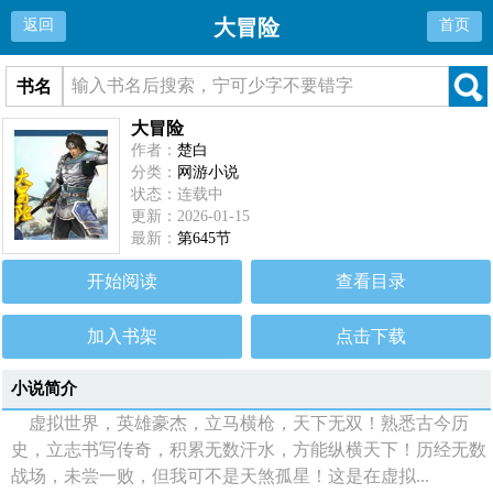
大冒险
返回
首页
书名
大冒险
作者：
楚白
分类：
网游小说
状态：连载中
更新：2026-01-15
最新：
第645节
开始阅读
查看目录
加入书架
点击下载
小说简介
虚拟世界，英雄豪杰，立马横枪，天下无双！熟悉古今历
史，立志书写传奇，积累无数汗水，方能纵横天下！历经无数
战场，未尝一败，但我可不是天煞孤星！这是在虚拟...